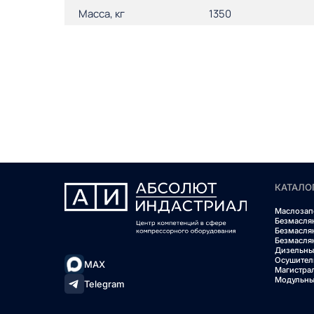
Масса, кг
1350
КАТАЛО
Маслозап
Безмасля
Безмасля
Безмасля
Дизельны
Осушител
MAX
Магистра
Модульны
Telegram