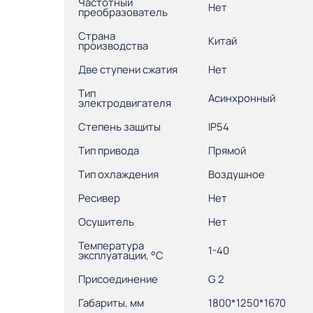
Частотный
Нет
преобразователь
Страна
Китай
производства
Две ступени сжатия
Нет
Тип
Асинхронный
электродвигателя
Степень защиты
IP54
Тип привода
Прямой
Тип охлаждения
Воздушное
Ресивер
Нет
Осушитель
Нет
Температура
1-40
эксплуатации, °С
Присоединение
G 2
Габариты, мм
1800*1250*1670