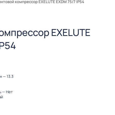
интовой компрессор EXELUTE EXDM 75/7 IP54
компрессор EXELUTE
IP54
ин
— 13.3
ь
— Нет
ай