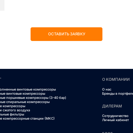
ОСТАВИТЬ ЗАЯВКУ
Г
О КОМПАНИИ
олненные винтовые компрессоры
О нас
ные винтовые компрессоры
Бренды в портфел
ные поршневые компрессоры (3-40 бар)
ные спиральные компрессоры
ДИЛЕРАМ
е компрессоры
и сжатого воздуха
льные фильтры
Сотрудничество
е компрессорные станции (МКС)
Личный кабинет