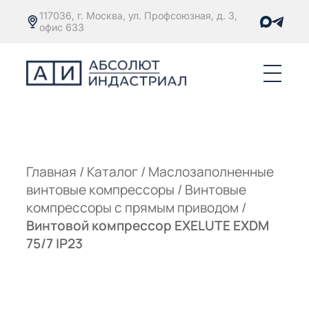
117036, г. Москва, ул. Профсоюзная, д. 3,
офис 633
Е
ОРЫ С
М
М
Главная
/
Каталог
/
Маслозаполненные
винтовые компрессоры
/
Винтовые
Е
ОРЫ С
компрессоры с прямым приводом
/
Винтовой компрессор EXELUTE EXDM
М
75/7 IP23
Е
ОРЫ С
ЫМ
ОВАТЕЛЕМ