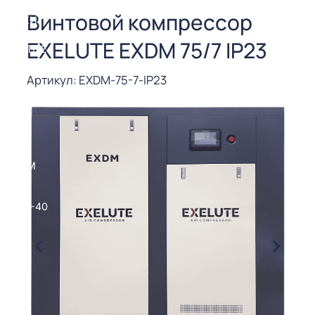
СОРЫ ДЛЯ
Винтовой компрессор
 РЕЗКИ
EXELUTE EXDM 75/7 IP23
ЕНЧАТЫЕ
Е
СОРЫ
Артикул: EXDM-75-7-IP23
ЫЕ
ЫЕ
 СУХИМ
РЫ (3-40
СОРЫ