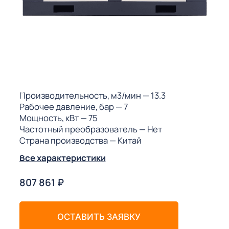
ГО
ГО
 (МКС)
Производительность, м3/мин
— 13.3
Рабочее давление, бар
— 7
Мощность, кВт
— 75
Частотный преобразователь
— Нет
Страна производства
— Китай
АКТЫ АИ
Все характеристики
807 861
₽
ОСТАВИТЬ ЗАЯВКУ