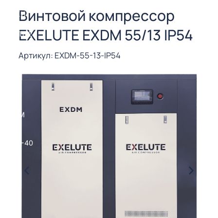
СОРЫ ДЛЯ
Винтовой компрессор
 РЕЗКИ
EXELUTE EXDM 55/13 IP54
ЕНЧАТЫЕ
Е
СОРЫ
Артикул: EXDM-55-13-IP54
ЫЕ
ЫЕ
 СУХИМ
РЫ (3-40
СОРЫ