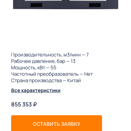
ГО
ГО
 (МКС)
Производительность, м3/мин
— 7
Рабочее давление, бар
— 13
Мощность, кВт
— 55
Частотный преобразователь
— Нет
Страна производства
— Китай
АКТЫ АИ
Все характеристики
855 353
₽
ОСТАВИТЬ ЗАЯВКУ