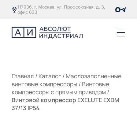
117036, г. Москва, ул. Профсоюзная, д. 3,
офис 633
Е
ОРЫ С
М
М
Главная
/
Каталог
/
Маслозаполненные
винтовые компрессоры
/
Винтовые
Е
ОРЫ С
компрессоры с прямым приводом
/
Винтовой компрессор EXELUTE EXDM
М
37/13 IP54
Е
ОРЫ С
ЫМ
ОВАТЕЛЕМ