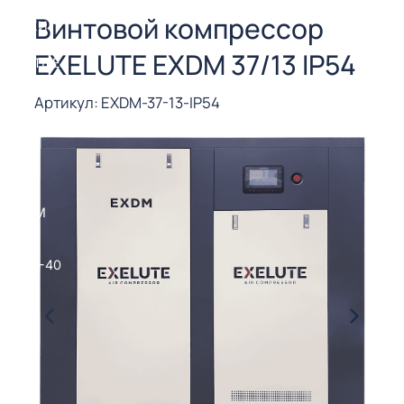
СОРЫ ДЛЯ
Винтовой компрессор
 РЕЗКИ
EXELUTE EXDM 37/13 IP54
ЕНЧАТЫЕ
Е
СОРЫ
Артикул: EXDM-37-13-IP54
ЫЕ
ЫЕ
 СУХИМ
РЫ (3-40
СОРЫ