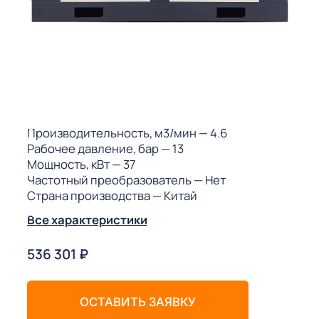
ГО
ГО
 (МКС)
Производительность, м3/мин
— 4.6
Рабочее давление, бар
— 13
Мощность, кВт
— 37
Частотный преобразователь
— Нет
Страна производства
— Китай
АКТЫ АИ
Все характеристики
536 301
₽
ОСТАВИТЬ ЗАЯВКУ