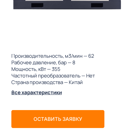
ГО
ГО
 (МКС)
Производительность, м3/мин
— 62
Рабочее давление, бар
— 8
Мощность, кВт
— 355
Частотный преобразователь
— Нет
Страна производства
— Китай
АКТЫ АИ
Все характеристики
ОСТАВИТЬ ЗАЯВКУ