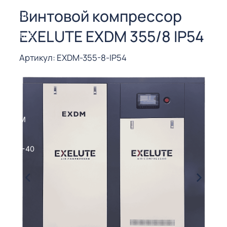
СОРЫ ДЛЯ
Винтовой компрессор
 РЕЗКИ
EXELUTE EXDM 355/8 IP54
ЕНЧАТЫЕ
Е
СОРЫ
Артикул: EXDM-355-8-IP54
ЫЕ
ЫЕ
 СУХИМ
РЫ (3-40
СОРЫ