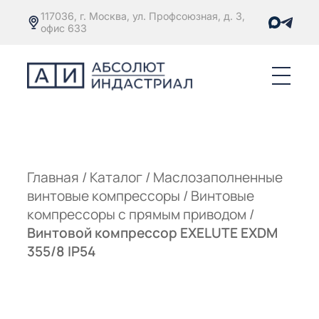
117036, г. Москва, ул. Профсоюзная, д. 3,
офис 633
Е
ОРЫ С
М
М
Главная
/
Каталог
/
Маслозаполненные
винтовые компрессоры
/
Винтовые
Е
ОРЫ С
компрессоры с прямым приводом
/
Винтовой компрессор EXELUTE EXDM
М
355/8 IP54
Е
ОРЫ С
ЫМ
ОВАТЕЛЕМ