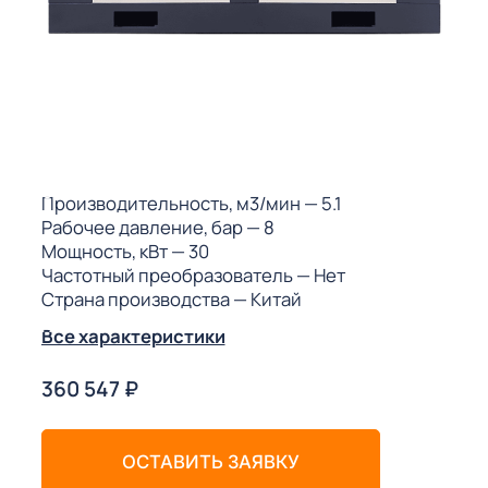
ГО
ГО
 (МКС)
Производительность, м3/мин
— 5.1
Рабочее давление, бар
— 8
Мощность, кВт
— 30
Частотный преобразователь
— Нет
Страна производства
— Китай
АКТЫ АИ
Все характеристики
360 547
₽
ОСТАВИТЬ ЗАЯВКУ