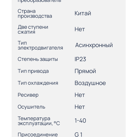
Страна
Китай
производства
Две ступени
Нет
сжатия
Тип
Асинхронный
электродвигателя
IP23
Степень защиты
Прямой
Тип привода
Воздушное
Тип охлаждения
Нет
Ресивер
Нет
Осушитель
Температура
1-40
эксплуатации, °С
G 1
Присоединение