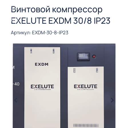
СОРЫ ДЛЯ
Винтовой компрессор
 РЕЗКИ
EXELUTE EXDM 30/8 IP23
ЕНЧАТЫЕ
Е
СОРЫ
Артикул: EXDM-30-8-IP23
ЫЕ
ЫЕ
 СУХИМ
РЫ (3-40
СОРЫ