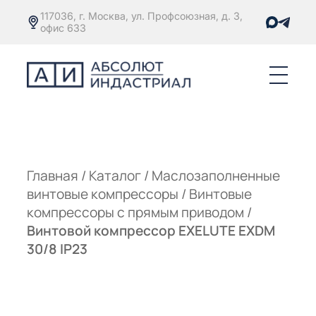
117036, г. Москва, ул. Профсоюзная, д. 3,
офис 633
Е
ОРЫ С
М
М
Главная
/
Каталог
/
Маслозаполненные
винтовые компрессоры
/
Винтовые
Е
ОРЫ С
компрессоры с прямым приводом
/
Винтовой компрессор EXELUTE EXDM
М
30/8 IP23
Е
ОРЫ С
ЫМ
ОВАТЕЛЕМ