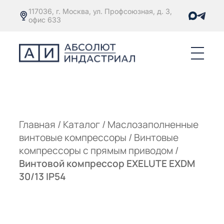
117036, г. Москва, ул. Профсоюзная, д. 3,
офис 633
Е
ОРЫ С
М
М
Главная
/
Каталог
/
Маслозаполненные
винтовые компрессоры
/
Винтовые
Е
ОРЫ С
компрессоры с прямым приводом
/
Винтовой компрессор EXELUTE EXDM
М
30/13 IP54
Е
ОРЫ С
ЫМ
ОВАТЕЛЕМ