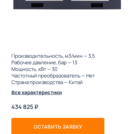
ГО
ГО
 (МКС)
Производительность, м3/мин
— 3.5
Рабочее давление, бар
— 13
Мощность, кВт
— 30
Частотный преобразователь
— Нет
Страна производства
— Китай
АКТЫ АИ
Все характеристики
434 825
₽
ОСТАВИТЬ ЗАЯВКУ