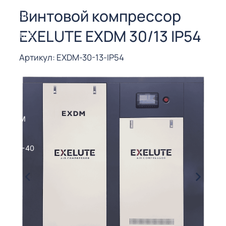
СОРЫ ДЛЯ
Винтовой компрессор
 РЕЗКИ
EXELUTE EXDM 30/13 IP54
ЕНЧАТЫЕ
Е
СОРЫ
Артикул: EXDM-30-13-IP54
ЫЕ
ЫЕ
 СУХИМ
РЫ (3-40
СОРЫ