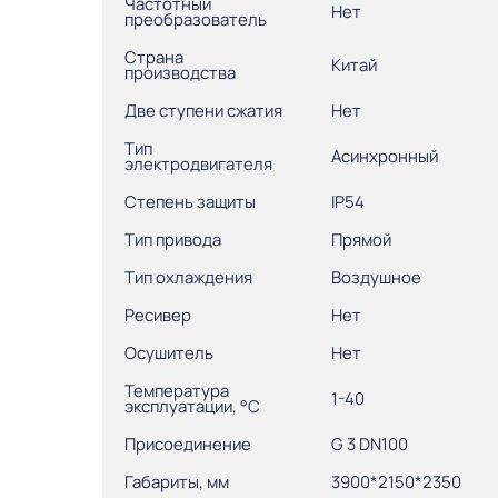
Частотный
Нет
преобразователь
Страна
Китай
производства
Две ступени сжатия
Нет
Тип
Асинхронный
электродвигателя
Степень защиты
IP54
Тип привода
Прямой
Тип охлаждения
Воздушное
Ресивер
Нет
Осушитель
Нет
Температура
1-40
эксплуатации, °С
Присоединение
G 3 DN100
Габариты, мм
3900*2150*2350