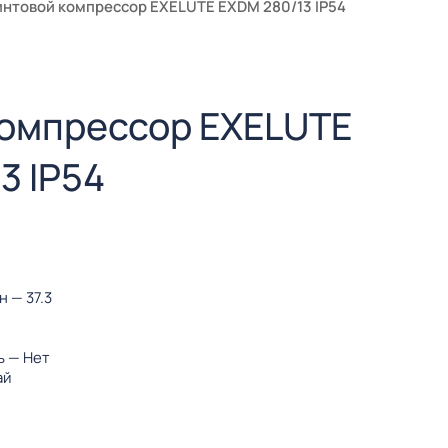
интовой компрессор EXELUTE EXDM 280/13 IP54
компрессор EXELUTE
3 IP54
ин
— 37.3
ь
— Нет
ай