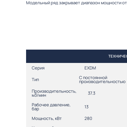
Модельный ряд закрывает диапазон мощности от 5
ТЕХНИЧЕС
Серия
EXDM
С постоянной
Тип
производительностью
Производительность,
37.3
м3/мин
Рабочее давление,
13
бар
Мощность, кВт
280