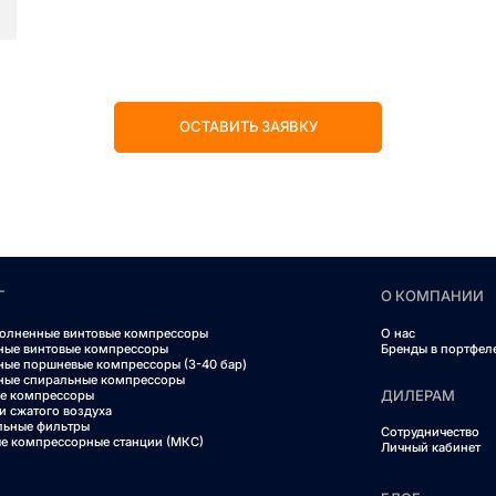
ОСТАВИТЬ ЗАЯВКУ
Г
О КОМПАНИИ
олненные винтовые компрессоры
О нас
ные винтовые компрессоры
Бренды в портфел
ные поршневые компрессоры (3-40 бар)
ные спиральные компрессоры
ДИЛЕРАМ
е компрессоры
и сжатого воздуха
льные фильтры
Сотрудничество
е компрессорные станции (МКС)
Личный кабинет