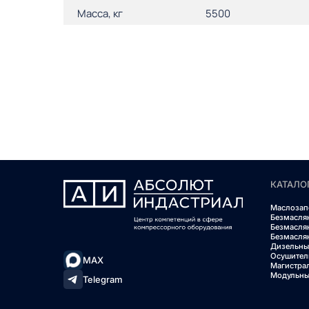
Масса, кг
5500
КАТАЛО
Маслозап
Безмасля
Безмасля
Безмасля
Дизельны
Осушител
MAX
Магистра
Модульны
Telegram