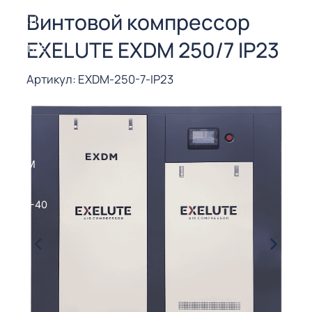
СОРЫ ДЛЯ
Винтовой компрессор
 РЕЗКИ
EXELUTE EXDM 250/7 IP23
ЕНЧАТЫЕ
Е
СОРЫ
Артикул: EXDM-250-7-IP23
ЫЕ
ЫЕ
 СУХИМ
РЫ (3-40
СОРЫ