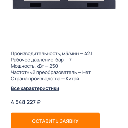
ГО
ГО
 (МКС)
Производительность, м3/мин
— 42.1
Рабочее давление, бар
— 7
Мощность, кВт
— 250
Частотный преобразователь
— Нет
Страна производства
— Китай
АКТЫ АИ
Все характеристики
4 548 227
₽
ОСТАВИТЬ ЗАЯВКУ