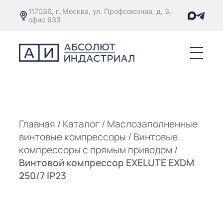
117036, г. Москва, ул. Профсоюзная, д. 3,
офис 633
Е
ОРЫ С
М
М
Главная
/
Каталог
/
Маслозаполненные
винтовые компрессоры
/
Винтовые
Е
ОРЫ С
компрессоры с прямым приводом
/
Винтовой компрессор EXELUTE EXDM
М
250/7 IP23
Е
ОРЫ С
ЫМ
ОВАТЕЛЕМ