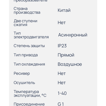
Страна
Китай
производства
Две ступени
Нет
сжатия
Тип
Асинхронный
электродвигателя
IP23
Степень защиты
Прямой
Тип привода
Воздушное
Тип охлаждения
Нет
Ресивер
Нет
Осушитель
Температура
1-40
эксплуатации, °С
G 1
Присоединение