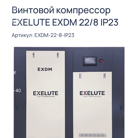
СОРЫ ДЛЯ
Винтовой компрессор
 РЕЗКИ
EXELUTE EXDM 22/8 IP23
ЕНЧАТЫЕ
Е
СОРЫ
Артикул: EXDM-22-8-IP23
ЫЕ
ЫЕ
 СУХИМ
РЫ (3-40
СОРЫ