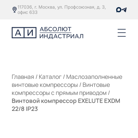
117036, г. Москва, ул. Профсоюзная, д. 3,
офис 633
Е
ОРЫ С
М
М
Главная
/
Каталог
/
Маслозаполненные
винтовые компрессоры
/
Винтовые
Е
ОРЫ С
компрессоры с прямым приводом
/
Винтовой компрессор EXELUTE EXDM
М
22/8 IP23
Е
ОРЫ С
ЫМ
ОВАТЕЛЕМ