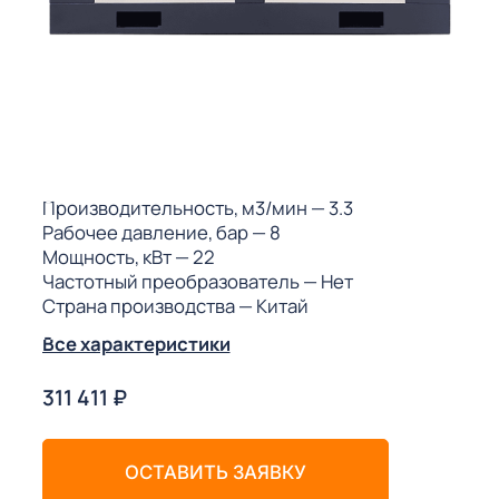
ГО
ГО
 (МКС)
Производительность, м3/мин
— 3.3
Рабочее давление, бар
— 8
Мощность, кВт
— 22
Частотный преобразователь
— Нет
Страна производства
— Китай
АКТЫ АИ
Все характеристики
311 411
₽
ОСТАВИТЬ ЗАЯВКУ