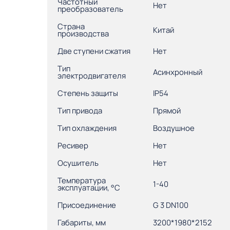
Частотный
Нет
преобразователь
Страна
Китай
производства
Две ступени сжатия
Нет
Тип
Асинхронный
электродвигателя
Степень защиты
IP54
Тип привода
Прямой
Тип охлаждения
Воздушное
Ресивер
Нет
Осушитель
Нет
Температура
1-40
эксплуатации, °С
Присоединение
G 3 DN100
Габариты, мм
3200*1980*2152