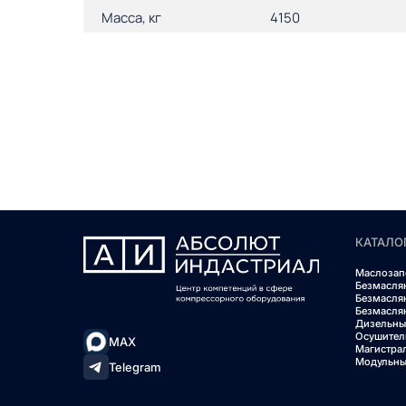
Масса, кг
4150
КАТАЛО
Маслозап
Безмасля
Безмасля
Безмасля
Дизельны
Осушител
MAX
Магистра
Модульны
Telegram