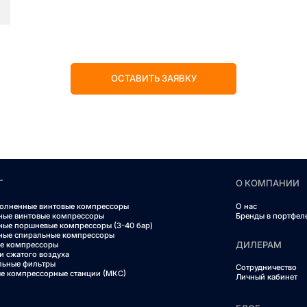
ОСТАВИТЬ ЗАЯВКУ
Г
О КОМПАНИИ
олненные винтовые компрессоры
О нас
ные винтовые компрессоры
Бренды в портфел
ные поршневые компрессоры (3-40 бар)
ные спиральные компрессоры
ДИЛЕРАМ
е компрессоры
и сжатого воздуха
льные фильтры
Сотрудничество
е компрессорные станции (МКС)
Личный кабинет