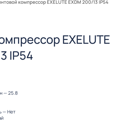
интовой компрессор EXELUTE EXDM 200/13 IP54
компрессор EXELUTE
3 IP54
ин
— 25.8
ь
— Нет
ай