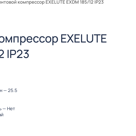
интовой компрессор EXELUTE EXDM 185/12 IP23
компрессор EXELUTE
2 IP23
ин
— 25.5
ь
— Нет
ай