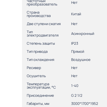
Частотный
Нет
преобразователь
Страна
Китай
производства
Две ступени сжатия
Нет
Тип
Асинхронный
электродвигателя
Степень защиты
IP23
Тип привода
Прямой
Тип охлаждения
Воздушное
Ресивер
Нет
Осушитель
Нет
Температура
1-40
эксплуатации, °С
Присоединение
G 2 1/2
Габариты, мм
3000*1700*1952