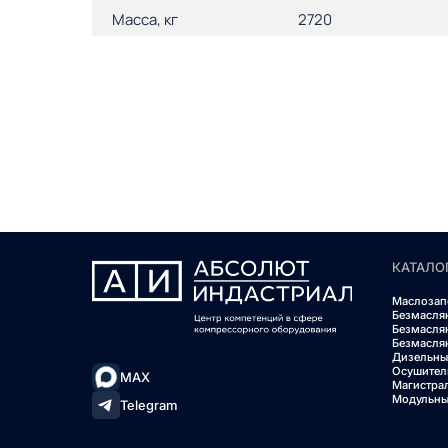
Масса, кг
2720
КАТАЛО
Маслозап
Безмасля
Безмасля
Безмасля
Дизельны
Осушител
MAX
Магистра
Модульны
Telegram