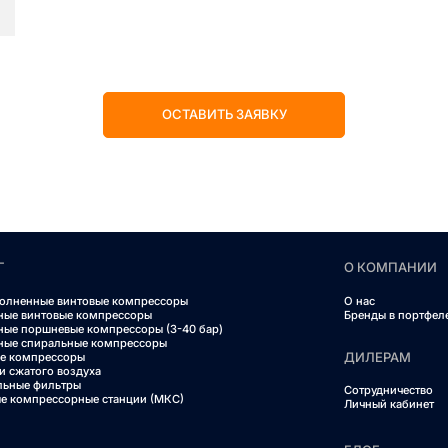
ОСТАВИТЬ ЗАЯВКУ
Г
О КОМПАНИИ
олненные винтовые компрессоры
О нас
ные винтовые компрессоры
Бренды в портфел
ные поршневые компрессоры (3-40 бар)
ные спиральные компрессоры
ДИЛЕРАМ
е компрессоры
и сжатого воздуха
льные фильтры
Сотрудничество
е компрессорные станции (МКС)
Личный кабинет