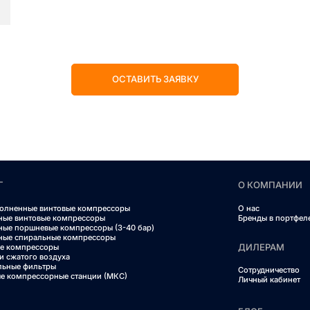
ОСТАВИТЬ ЗАЯВКУ
Г
О КОМПАНИИ
олненные винтовые компрессоры
О нас
ные винтовые компрессоры
Бренды в портфел
ные поршневые компрессоры (3-40 бар)
ные спиральные компрессоры
ДИЛЕРАМ
е компрессоры
и сжатого воздуха
льные фильтры
Сотрудничество
е компрессорные станции (МКС)
Личный кабинет