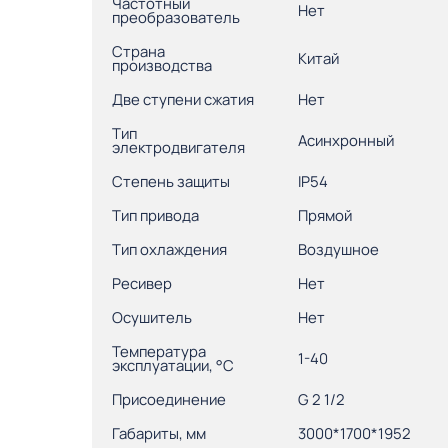
Частотный
Нет
преобразователь
Страна
Китай
производства
Две ступени сжатия
Нет
Тип
Асинхронный
электродвигателя
Степень защиты
IP54
Тип привода
Прямой
Тип охлаждения
Воздушное
Ресивер
Нет
Осушитель
Нет
Температура
1-40
эксплуатации, °С
Присоединение
G 2 1/2
Габариты, мм
3000*1700*1952