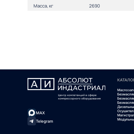
Масса, кг
2690
КАТАЛО
Маслозап
Безмасля
Безмасля
Безмасля
Дизельны
Осушител
MAX
Магистра
Модульны
Telegram