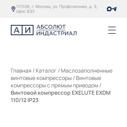
117036, г. Москва, ул. Профсоюзная, д. 3,
офис 633
Е
ОРЫ С
М
М
Главная
/
Каталог
/
Маслозаполненные
винтовые компрессоры
/
Винтовые
Е
ОРЫ С
компрессоры с прямым приводом
/
Винтовой компрессор EXELUTE EXDM
М
110/12 IP23
Е
ОРЫ С
ЫМ
ОВАТЕЛЕМ