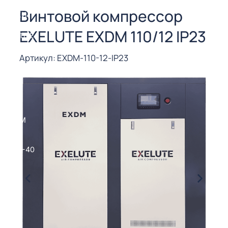
СОРЫ ДЛЯ
Винтовой компрессор
 РЕЗКИ
EXELUTE EXDM 110/12 IP23
ЕНЧАТЫЕ
Е
СОРЫ
Артикул: EXDM-110-12-IP23
ЫЕ
ЫЕ
 СУХИМ
РЫ (3-40
СОРЫ