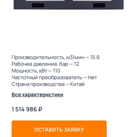
ГО
ГО
 (МКС)
Производительность, м3/мин
— 15.6
Рабочее давление, бар
— 12
Мощность, кВт
— 110
Частотный преобразователь
— Нет
Страна производства
— Китай
АКТЫ АИ
Все характеристики
1 514 986
₽
ОСТАВИТЬ ЗАЯВКУ