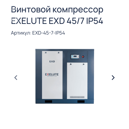
СОРЫ ДЛЯ
Винтовой компрессор
 РЕЗКИ
EXELUTE EXD 45/7 IP54
ЕНЧАТЫЕ
Е
СОРЫ
Артикул: EXD-45-7-IP54
ЫЕ
ЫЕ
 СУХИМ
РЫ (3-40
СОРЫ