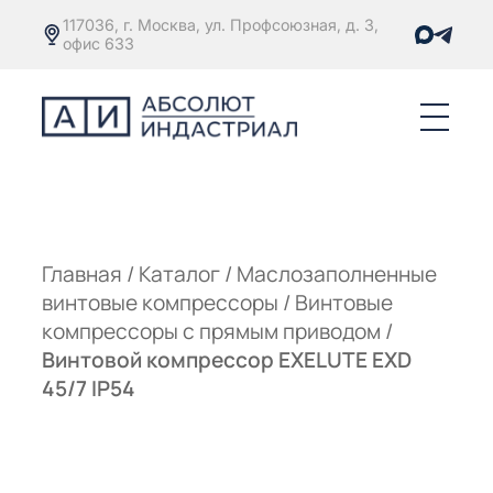
117036, г. Москва, ул. Профсоюзная, д. 3,
офис 633
Е
ОРЫ С
М
М
Главная
/
Каталог
/
Маслозаполненные
винтовые компрессоры
/
Винтовые
Е
ОРЫ С
компрессоры с прямым приводом
/
Винтовой компрессор EXELUTE EXD
М
45/7 IP54
Е
ОРЫ С
ЫМ
ОВАТЕЛЕМ