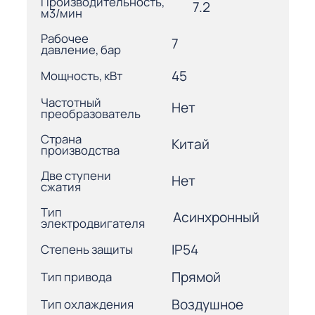
Производительность,
7.2
м3/мин
Рабочее
7
давление, бар
45
Мощность, кВт
Частотный
Нет
преобразователь
Страна
Китай
производства
Две ступени
Нет
сжатия
Тип
Асинхронный
электродвигателя
IP54
Степень защиты
Прямой
Тип привода
Воздушное
Тип охлаждения