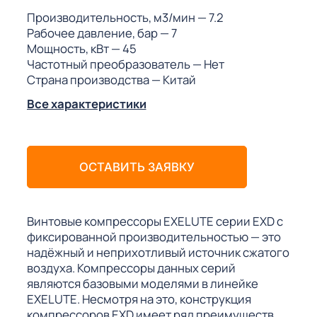
ГО
Производительность, м3/мин
— 7.2
Рабочее давление, бар
— 7
Мощность, кВт
— 45
ГО
Частотный преобразователь
— Нет
Страна производства
— Китай
Все характеристики
 (МКС)
ОСТАВИТЬ ЗАЯВКУ
АКТЫ АИ
Винтовые компрессоры EXELUTE серии EXD с
фиксированной производительностью — это
надёжный и неприхотливый источник сжатого
воздуха. Компрессоры данных серий
являются базовыми моделями в линейке
EXELUTE. Несмотря на это, конструкция
компрессоров EXD имеет ряд преимуществ