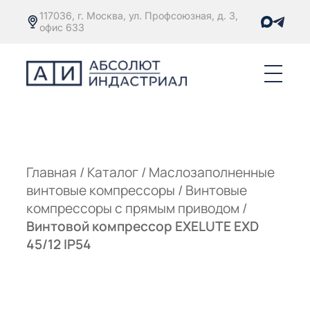
117036, г. Москва, ул. Профсоюзная, д. 3,
офис 633
Е
ОРЫ С
М
М
Главная
/
Каталог
/
Маслозаполненные
винтовые компрессоры
/
Винтовые
Е
ОРЫ С
компрессоры с прямым приводом
/
Винтовой компрессор EXELUTE EXD
М
45/12 IP54
Е
ОРЫ С
ЫМ
ОВАТЕЛЕМ