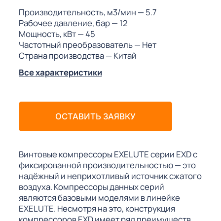
ГО
Производительность, м3/мин
— 5.7
Рабочее давление, бар
— 12
Мощность, кВт
— 45
ГО
Частотный преобразователь
— Нет
Страна производства
— Китай
Все характеристики
 (МКС)
ОСТАВИТЬ ЗАЯВКУ
АКТЫ АИ
Винтовые компрессоры EXELUTE серии EXD с
фиксированной производительностью — это
надёжный и неприхотливый источник сжатого
воздуха. Компрессоры данных серий
являются базовыми моделями в линейке
EXELUTE. Несмотря на это, конструкция
компрессоров EXD имеет ряд преимуществ