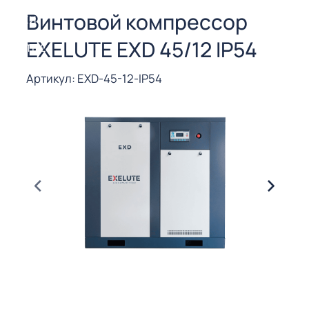
СОРЫ ДЛЯ
Винтовой компрессор
 РЕЗКИ
EXELUTE EXD 45/12 IP54
ЕНЧАТЫЕ
Е
СОРЫ
Артикул: EXD-45-12-IP54
ЫЕ
ЫЕ
 СУХИМ
РЫ (3-40
СОРЫ