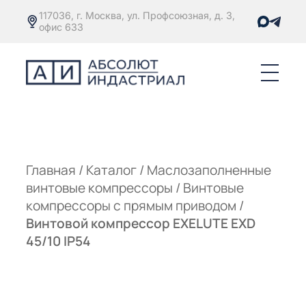
117036, г. Москва, ул. Профсоюзная, д. 3,
офис 633
Е
ОРЫ С
М
М
Главная
/
Каталог
/
Маслозаполненные
винтовые компрессоры
/
Винтовые
Е
ОРЫ С
компрессоры с прямым приводом
/
Винтовой компрессор EXELUTE EXD
М
45/10 IP54
Е
ОРЫ С
ЫМ
ОВАТЕЛЕМ