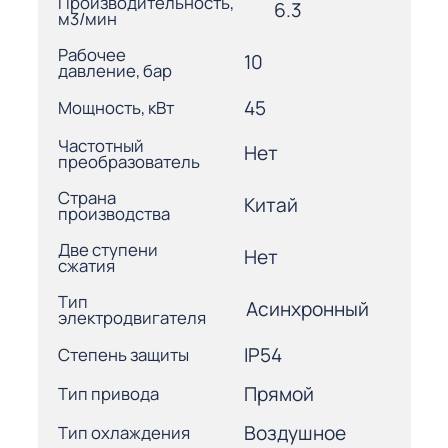
Производительность,
6.3
м3/мин
Рабочее
10
давление, бар
45
Мощность, кВт
Частотный
Нет
преобразователь
Страна
Китай
производства
Две ступени
Нет
сжатия
Тип
Асинхронный
электродвигателя
IP54
Степень защиты
Прямой
Тип привода
Воздушное
Тип охлаждения