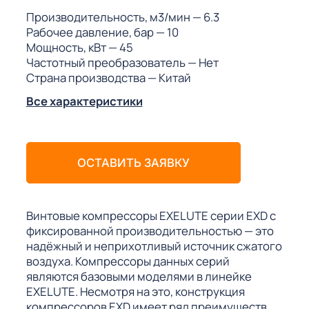
ГО
Производительность, м3/мин
— 6.3
Рабочее давление, бар
— 10
Мощность, кВт
— 45
ГО
Частотный преобразователь
— Нет
Страна производства
— Китай
Все характеристики
 (МКС)
ОСТАВИТЬ ЗАЯВКУ
АКТЫ АИ
Винтовые компрессоры EXELUTE серии EXD с
фиксированной производительностью — это
надёжный и неприхотливый источник сжатого
воздуха. Компрессоры данных серий
являются базовыми моделями в линейке
EXELUTE. Несмотря на это, конструкция
компрессоров EXD имеет ряд преимуществ