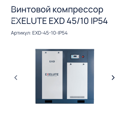
СОРЫ ДЛЯ
Винтовой компрессор
 РЕЗКИ
EXELUTE EXD 45/10 IP54
ЕНЧАТЫЕ
Е
СОРЫ
Артикул: EXD-45-10-IP54
ЫЕ
ЫЕ
 СУХИМ
РЫ (3-40
СОРЫ