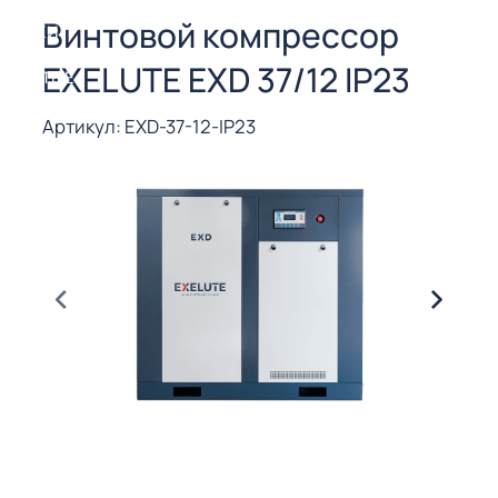
СОРЫ ДЛЯ
Винтовой компрессор
 РЕЗКИ
EXELUTE EXD 37/12 IP23
ЕНЧАТЫЕ
Е
СОРЫ
Артикул: EXD-37-12-IP23
ЫЕ
ЫЕ
 СУХИМ
РЫ (3-40
СОРЫ