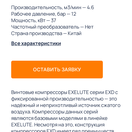
ГО
Производительность, м3/мин
— 4.6
Рабочее давление, бар
— 12
Мощность, кВт
— 37
ГО
Частотный преобразователь
— Нет
Страна производства
— Китай
Все характеристики
 (МКС)
ОСТАВИТЬ ЗАЯВКУ
АКТЫ АИ
Винтовые компрессоры EXELUTE серии EXD с
фиксированной производительностью — это
надёжный и неприхотливый источник сжатого
воздуха. Компрессоры данных серий
являются базовыми моделями в линейке
EXELUTE. Несмотря на это, конструкция
компрессоров EXD имеет ряд преимуществ