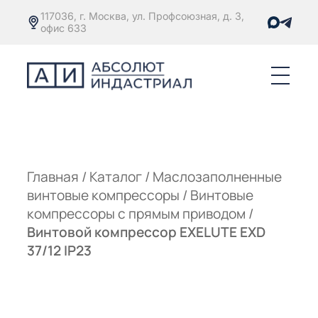
117036, г. Москва, ул. Профсоюзная, д. 3,
офис 633
Е
ОРЫ С
М
М
Главная
/
Каталог
/
Маслозаполненные
винтовые компрессоры
/
Винтовые
Е
ОРЫ С
компрессоры с прямым приводом
/
Винтовой компрессор EXELUTE EXD
М
37/12 IP23
Е
ОРЫ С
ЫМ
ОВАТЕЛЕМ