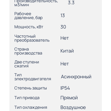
Производительность,
3.3
м3/мин
Рабочее
13
давление, бар
30
Мощность, кВт
Частотный
Нет
преобразователь
Страна
Китай
производства
Две ступени
Нет
сжатия
Тип
Асинхронный
электродвигателя
IP54
Степень защиты
Прямой
Тип привода
Воздушное
Тип охлаждения