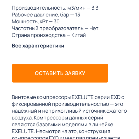
ГО
Производительность, м3/мин
— 3.3
Рабочее давление, бар
— 13
Мощность, кВт
— 30
ГО
Частотный преобразователь
— Нет
Страна производства
— Китай
Все характеристики
 (МКС)
ОСТАВИТЬ ЗАЯВКУ
АКТЫ АИ
Винтовые компрессоры EXELUTE серии EXD с
фиксированной производительностью — это
надёжный и неприхотливый источник сжатого
воздуха. Компрессоры данных серий
являются базовыми моделями в линейке
EXELUTE. Несмотря на это, конструкция
компрессоров EXD имеет ряд преимуществ