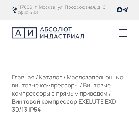
117036, г. Москва, ул. Профсоюзная, д. 3,
офис 633
Е
ОРЫ С
М
М
Главная
/
Каталог
/
Маслозаполненные
винтовые компрессоры
/
Винтовые
Е
ОРЫ С
компрессоры с прямым приводом
/
Винтовой компрессор EXELUTE EXD
М
30/13 IP54
Е
ОРЫ С
ЫМ
ОВАТЕЛЕМ