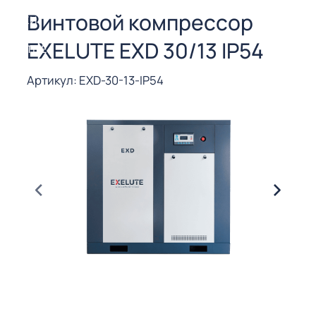
СОРЫ ДЛЯ
Винтовой компрессор
 РЕЗКИ
EXELUTE EXD 30/13 IP54
ЕНЧАТЫЕ
Е
СОРЫ
Артикул: EXD-30-13-IP54
ЫЕ
ЫЕ
 СУХИМ
РЫ (3-40
СОРЫ