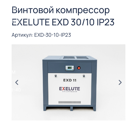
СОРЫ ДЛЯ
Винтовой компрессор
 РЕЗКИ
EXELUTE EXD 30/10 IP23
ЕНЧАТЫЕ
Е
СОРЫ
Артикул: EXD-30-10-IP23
ЫЕ
ЫЕ
 СУХИМ
РЫ (3-40
СОРЫ