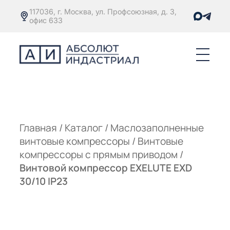
117036, г. Москва, ул. Профсоюзная, д. 3,
офис 633
Е
ОРЫ С
М
М
Главная
/
Каталог
/
Маслозаполненные
винтовые компрессоры
/
Винтовые
Е
ОРЫ С
компрессоры с прямым приводом
/
Винтовой компрессор EXELUTE EXD
М
30/10 IP23
Е
ОРЫ С
ЫМ
ОВАТЕЛЕМ