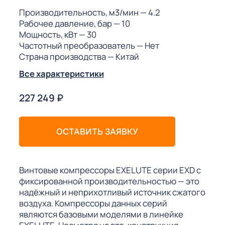
ГО
Производительность, м3/мин
— 4.2
Рабочее давление, бар
— 10
Мощность, кВт
— 30
ГО
Частотный преобразователь
— Нет
Страна производства
— Китай
Все характеристики
 (МКС)
227 249
₽
ОСТАВИТЬ ЗАЯВКУ
АКТЫ АИ
Винтовые компрессоры EXELUTE серии EXD с
фиксированной производительностью — это
надёжный и неприхотливый источник сжатого
воздуха. Компрессоры данных серий
являются базовыми моделями в линейке