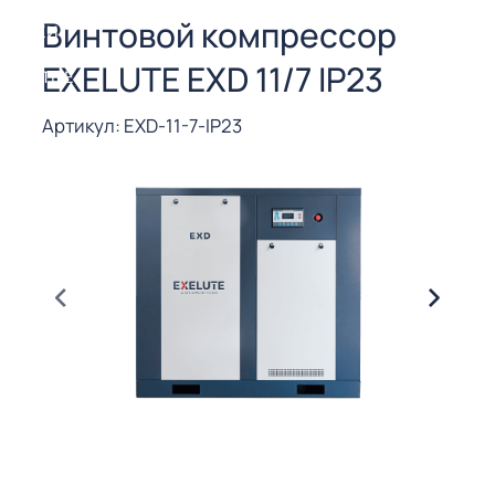
СОРЫ ДЛЯ
Винтовой компрессор
 РЕЗКИ
EXELUTE EXD 11/7 IP23
ЕНЧАТЫЕ
Е
СОРЫ
Артикул: EXD-11-7-IP23
ЫЕ
ЫЕ
 СУХИМ
РЫ (3-40
СОРЫ