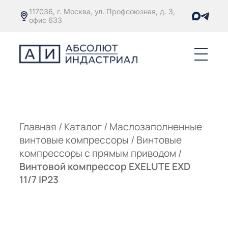
117036, г. Москва, ул. Профсоюзная, д. 3,
офис 633
Е
ОРЫ С
М
М
Главная
/
Каталог
/
Маслозаполненные
винтовые компрессоры
/
Винтовые
Е
ОРЫ С
компрессоры с прямым приводом
/
Винтовой компрессор EXELUTE EXD
М
11/7 IP23
Е
ОРЫ С
ЫМ
ОВАТЕЛЕМ