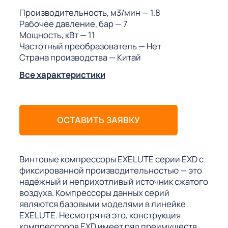
ГО
Производительность, м3/мин
— 1.8
Рабочее давление, бар
— 7
Мощность, кВт
— 11
ГО
Частотный преобразователь
— Нет
Страна производства
— Китай
Все характеристики
 (МКС)
ОСТАВИТЬ ЗАЯВКУ
АКТЫ АИ
Винтовые компрессоры EXELUTE серии EXD с
фиксированной производительностью — это
надёжный и неприхотливый источник сжатого
воздуха. Компрессоры данных серий
являются базовыми моделями в линейке
EXELUTE. Несмотря на это, конструкция
компрессоров EXD имеет ряд преимуществ