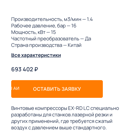
ГО
Производительность, м3/мин
— 1.4
ГО
Рабочее давление, бар
— 16
Мощность, кВт
— 15
Частотный преобразователь
— Да
Страна производства
— Китай
 (МКС)
Все характеристики
693 402
₽
АКТЫ АИ
ОСТАВИТЬ ЗАЯВКУ
Винтовые компрессоры EX-RD LC специально
разработаны для станков лазерной резки и
других применений, где требуется сжатый
воздух с давлением выше стандартного.