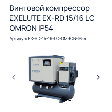
СОРЫ ДЛЯ
Винтовой компрессор
 РЕЗКИ
EXELUTE EX-RD 15/16 LC
ЕНЧАТЫЕ
Е
OMRON IP54
СОРЫ
ЫЕ
Артикул: EX-RD-15-16-LC-OMRON-IP54
ЫЕ
 СУХИМ
РЫ (3-40
СОРЫ