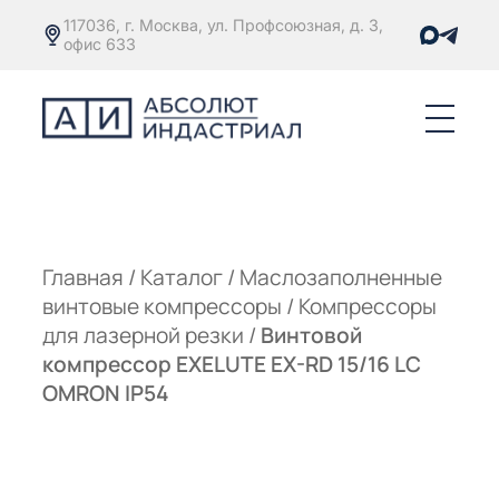
117036, г. Москва, ул. Профсоюзная, д. 3,
офис 633
Е
ОРЫ С
М
М
Главная
/
Каталог
/
Маслозаполненные
винтовые компрессоры
/
Компрессоры
Е
ОРЫ С
для лазерной резки
/
Винтовой
компрессор EXELUTE EX-RD 15/16 LC
М
OMRON IP54
Е
ОРЫ С
ЫМ
ОВАТЕЛЕМ