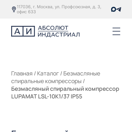
117036, г. Москва, ул. Профсоюзная, д. 3,
офис 633
Е
ОРЫ С
М
М
Главная
/
Каталог
/
Безмасляные
спиральные компрессоры
/
Е
ОРЫ С
Безмасляный спиральный компрессор
LUPAMAT LSL-10K1/37 IP55
М
Е
ОРЫ С
ЫМ
ОВАТЕЛЕМ