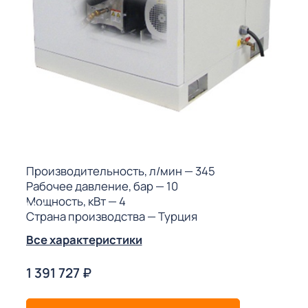
ГО
ГО
 (МКС)
Производительность, л/мин
— 345
Рабочее давление, бар
— 10
Мощность, кВт
— 4
АКТЫ АИ
Страна производства
— Турция
Все характеристики
1 391 727
₽