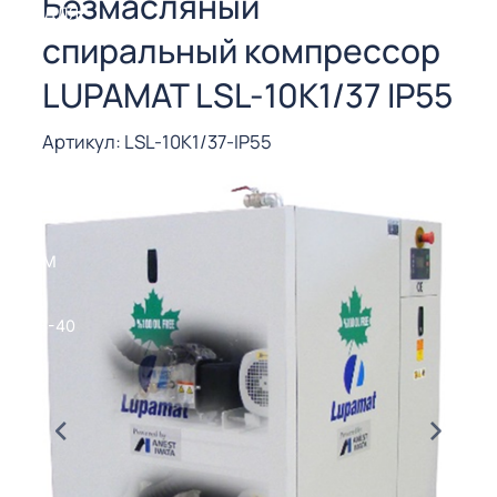
Безмасляный
СОРЫ ДЛЯ
 РЕЗКИ
спиральный компрессор
ЕНЧАТЫЕ
LUPAMAT LSL-10K1/37 IP55
Е
СОРЫ
Артикул: LSL-10K1/37-IP55
ЫЕ
ЫЕ
 СУХИМ
РЫ (3-40
СОРЫ