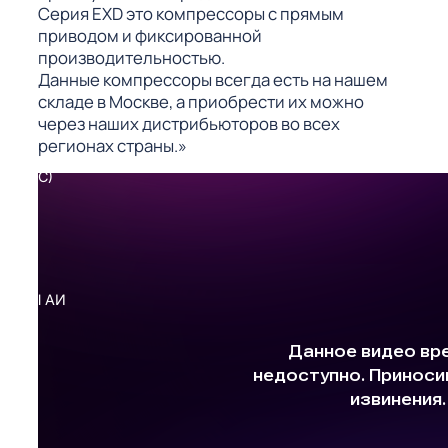
ГО
Серия EXD это компрессоры с прямым
приводом и фиксированной
производительностью.
Данные компрессоры всегда есть на нашем
ГО
складе в Москве, а приобрести их можно
через наших дистрибьюторов во всех
регионах страны.»
 (МКС)
АКТЫ АИ