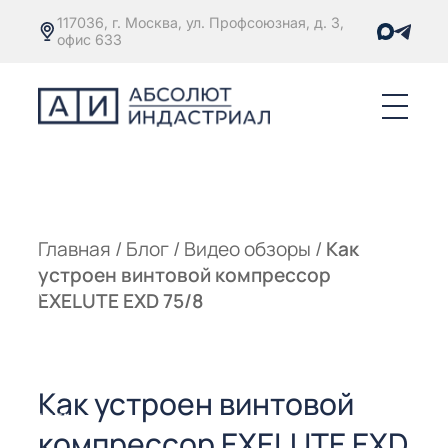
117036, г. Москва, ул. Профсоюзная, д. 3,
офис 633
Е
ОРЫ С
М
М
Главная
/
Блог
/
Видео обзоры
/
Как
устроен винтовой компрессор
Е
ОРЫ С
EXELUTE EXD 75/8
М
Е
ОРЫ С
Как устроен винтовой
ЫМ
ОВАТЕЛЕМ
компрессор EXELUTE EXD