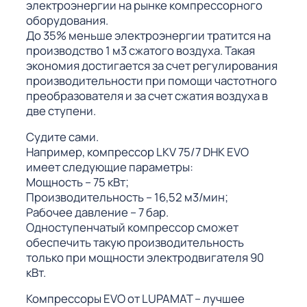
ГО
электроэнергии на рынке компрессорного
оборудования.
До 35% меньше электроэнергии тратится на
производство 1 м3 сжатого воздуха. Такая
ГО
экономия достигается за счет регулирования
производительности при помощи частотного
преобразователя и за счет сжатия воздуха в
две ступени.
 (МКС)
Судите сами.
Например, компрессор LKV 75/7 DHK EVO
имеет следующие параметры:
Мощность – 75 кВт;
Производительность – 16,52 м3/мин;
АКТЫ АИ
Рабочее давление – 7 бар.
Одноступенчатый компрессор сможет
обеспечить такую производительность
только при мощности электродвигателя 90
кВт.
Компрессоры EVO от LUPAMAT – лучшее