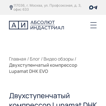
117036, г. Москва, ул. Профсоюзная, д. 3,
офис 633
Е
ОРЫ С
М
М
Главная
/
Блог
/
Видео обзоры
/
Двухступенчатый компрессор
Е
ОРЫ С
Lupamat DHK EVO
М
Е
ОРЫ С
Двухступенчатый
ЫМ
ОВАТЕЛЕМ
компрессор Lupamat DHK