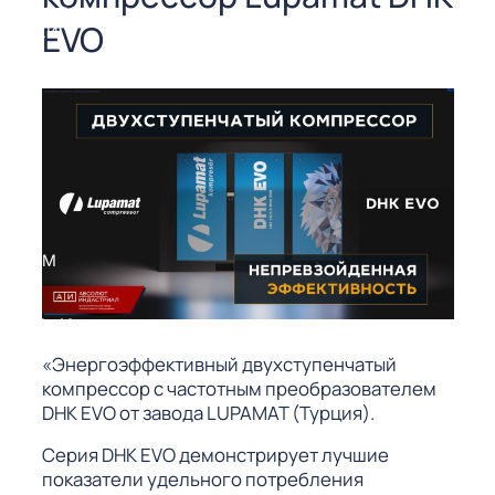
СОРЫ ДЛЯ
EVO
 РЕЗКИ
ЕНЧАТЫЕ
Е
СОРЫ
ЫЕ
ЫЕ
 СУХИМ
РЫ (3-40
«Энергоэффективный двухступенчатый
компрессор с частотным преобразователем
СОРЫ
DHK EVO от завода LUPAMAT (Турция).
Серия DHK EVO демонстрирует лучшие
показатели удельного потребления