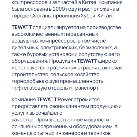
компрессоров и запчастей в Китае. Компания
СОРЫ ДЛЯ
была основана в 2009 году и расположена в
 РЕЗКИ
городе Сяогань, провинция Хубэй, Китай.
ЕНЧАТЫЕ
TEWATT
специализируется на производстве
Е
СОРЫ
высококачественных передвижных
воздушных компрессоров, в том числе
ЫЕ
дизельных, электрических, безмасляных, а
также буровых установок и сопутствующего
оборудования. Продукция
TEWATT
широко
используется в различных отраслях, включая
ЫЕ
 СУХИМ
строительство, сельское хозяйство,
горнодобывающую промышленность,
нефтегазовую отрасль и транспорт.
РЫ (3-40
Компания
TEWATT
Power стремится
предоставлять своим клиентам продукцию и
СОРЫ
услуги высочайшего
качества. Производственные мощности
оснащены современным оборудованием, а
команда опытных инженеров и техников