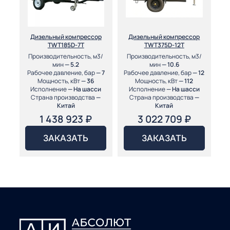
Дизельный компрессор
Дизельный компрессор
TWT185D-7T
TWT375D-12T
Производительность, м3/
Производительность, м3/
мин
— 5.2
мин
— 10.6
Рабочее давление, бар
— 7
Рабочее давление, бар
— 12
Мощность, кВт
— 36
Мощность, кВт
— 112
Исполнение
— На шасси
Исполнение
— На шасси
Страна производства
—
Страна производства
—
Китай
Китай
1 438 923
₽
3 022 709
₽
ЗАКАЗАТЬ
ЗАКАЗАТЬ