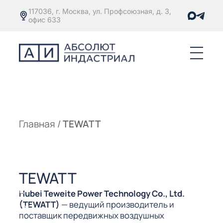
117036, г. Москва, ул. Профсоюзная, д. 3,
офис 633
Е
ОРЫ С
М
М
Главная
/
TEWATT
Е
ОРЫ С
М
TEWATT
Е
ОРЫ С
Hubei Teweite Power Technology Co., Ltd.
ЫМ
(TEWATT)
— ведущий производитель и
ОВАТЕЛЕМ
поставщик передвижных воздушных