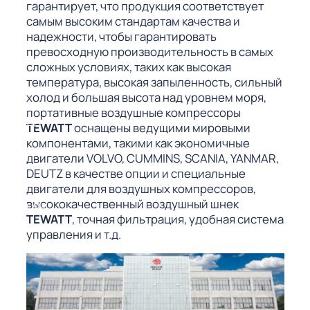
ГО
гарантирует, что продукция соответствует
самым высоким стандартам качества и
надежности, чтобы гарантировать
превосходную производительность в самых
ГО
сложных условиях, таких как высокая
температура, высокая запыленность, сильный
холод и большая высота над уровнем моря,
портативные воздушные компрессоры
 (МКС)
TEWATT
оснащены ведущими мировыми
компонентами, такими как экономичные
двигатели VOLVO, CUMMINS, SCANIA, YANMAR,
DEUTZ в качестве опции и специальные
двигатели для воздушных компрессоров,
высококачественный воздушный шнек
АКТЫ АИ
TEWATT
, точная фильтрация, удобная система
управления и т.д.